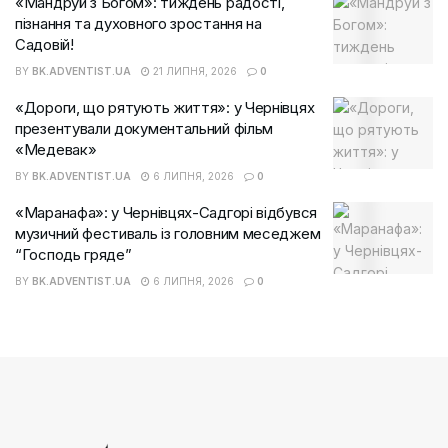
«Мандруй з Богом»: тиждень радості,
пізнання та духовного зростання на
Садовій!
BY
BK.ADVENTIST.UA
21 ЛИПНЯ, 2026
0
«Дороги, що рятують життя»: у Чернівцях
презентували документальний фільм
«Медевак»
BY
BK.ADVENTIST.UA
6 ЛИПНЯ, 2026
0
«Маранафа»: у Чернівцях-Садгорі відбувся
музичний фестиваль із головним меседжем
“Господь гряде”
BY
BK.ADVENTIST.UA
6 ЛИПНЯ, 2026
0