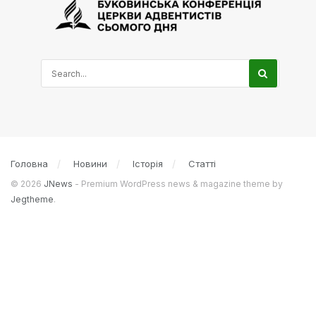
Головна
Новини
Історія
Статті
© 2026
JNews
- Premium WordPress news & magazine theme by
Jegtheme
.