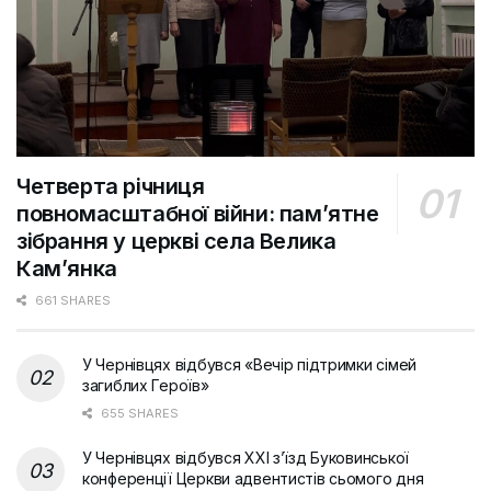
Четверта річниця
повномасштабної війни: пам’ятне
зібрання у церкві села Велика
Кам’янка
661 SHARES
У Чернівцях відбувся «Вечір підтримки сімей
загиблих Героїв»
655 SHARES
У Чернівцях відбувся XXI з’їзд Буковинської
конференції Церкви адвентистів сьомого дня