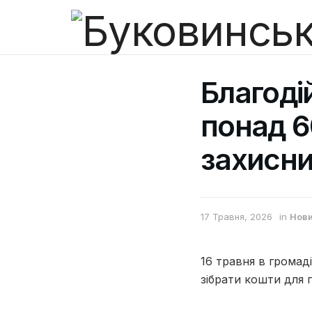
Благоді
понад 6
захисн
17 Травня, 2026
in
Нов
16 травня в громад
зібрати кошти для 