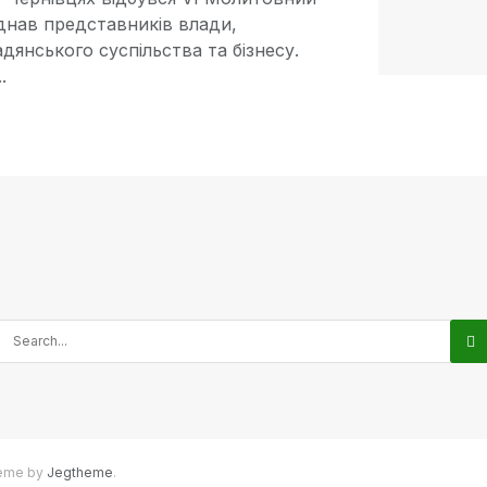
єднав представників влади,
дянського суспільства та бізнесу.
.
heme by
Jegtheme
.