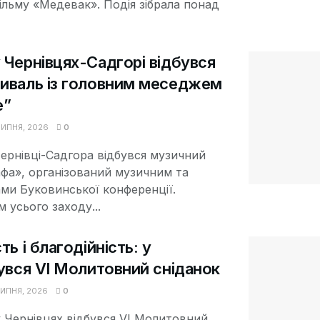
льму «Медевак». Подія зібрала понад
 Чернівцях-Садгорі відбувся
иваль із головним меседжем
е”
ИПНЯ, 2026
0
Чернівці-Садгора відбувся музичний
фа», організований музичним та
ми Буковинської конференції.
усього заходу...
ь і благодійність: у
увся VI Молитовний сніданок
ИПНЯ, 2026
0
 у Чернівцях відбувся VI Молитовний