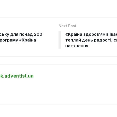
Next Post
ську для понад 200
«Країна здоров’я» в Ів
програму «Країна
теплий день радості, с
натхнення
bk.adventist.ua