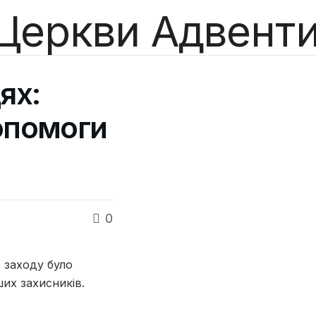
ях:
опомоги
0
ю заходу було
ших захисників.