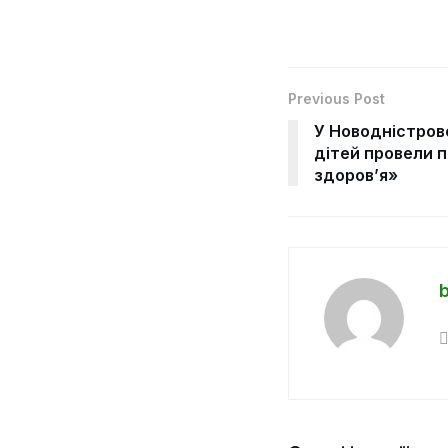
Previous Post
У Новодністров
дітей провели 
здоров’я»