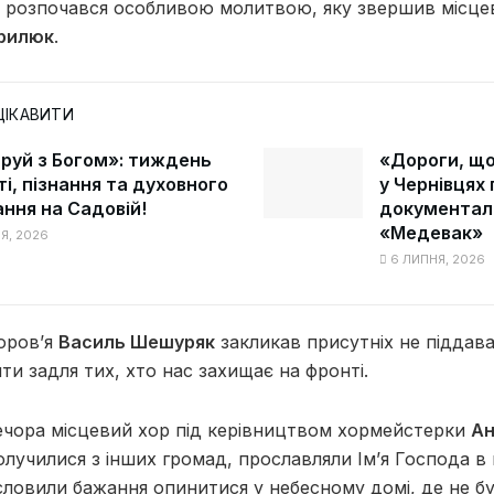
я розпочався особливою молитвою, яку звершив місце
врилюк
.
ЦІКАВИТИ
руй з Богом»: тиждень
«Дороги, що
і, пізнання та духовного
у Чернівцях
ння на Садовій!
документал
«Медевак»
Я, 2026
6 ЛИПНЯ, 2026
доров’я
Василь Шешуряк
закликав присутніх не піддава
яти задля тих, хто нас захищає на фронті.
ечора місцевий хор під керівництвом хормейстерки
Ан
олучилися з інших громад, прославляли Ім’я Господа в 
ловили бажання опинитися у небесному домі, де не буд