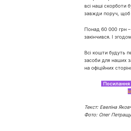
всі наші скорботи 
завжди поруч, щоб 
Понад 60 000 грн – 
закінчився. І згод
Всі кошти будуть 
засоби для наших з
на офіційних сторі
Посилання 
u
Текст: Евеліна Яков
Фото: Олег Петращ