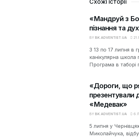
Схожі історії
«Мандруй з Бо
пізнання та ду
BY
BK.ADVENTIST.UA
21 
З 13 по 17 липня в 
канікулярна школа 
Програма в таборі п
«Дороги, що р
презентували 
«Медевак»
BY
BK.ADVENTIST.UA
6 Л
5 липня у Чернівцях
Миколайчука, відб