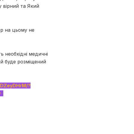
у вірний та Який
ір на цьому не
ть необхідні медичні
ий буде розміщений
YaDZeyDHrM/?
=