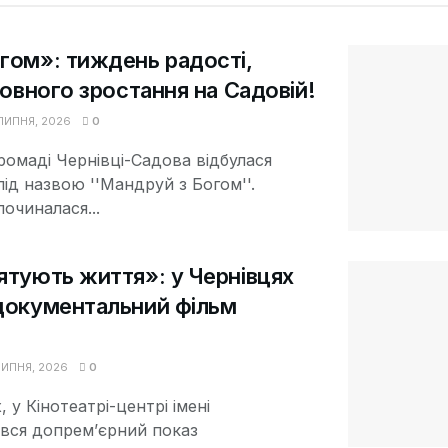
гом»: тиждень радості,
ховного зростання на Садовій!
ЛИПНЯ, 2026
0
громаді Чернівці-Садова відбулася
під назвою ''Мандруй з Богом''.
очиналася...
ятують життя»: у Чернівцях
документальний фільм
ИПНЯ, 2026
0
, у Кінотеатрі-центрі імені
увся допрем’єрний показ