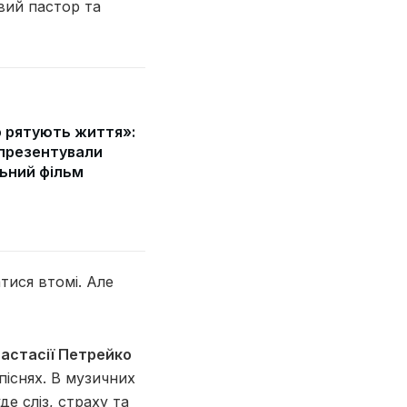
вий пастор та
 рятують життя»:
 презентували
ьний фільм
тися втомі. Але
астасії Петрейко
піснях. В музичних
е сліз, страху та