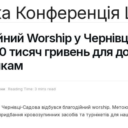
йний Worship у Чернівц
0 тисяч гривень для д
икам
ини
Reading Time: 3 mins read
і Чернівці-Садова відбувся благодійний worship. Мето
придбання кровозупинних засобів та турнікетів для на