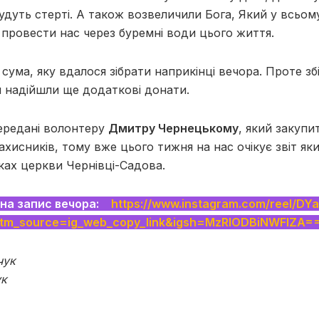
будуть стерті. А також возвеличили Бога, Який у всьом
провести нас через буремні води цього життя.
сума, яку вдалося зібрати наприкінці вечора. Проте зб
ом надійшли ще додаткові донати.
передані волонтеру
Дмитру Чернецькому
, який закупи
ахисників, тому вже цього тижня на нас очікує звіт як
нках церкви Чернівці-Садова.
на запис вечора:
https://www.instagram.com/reel/D
tm_source=ig_web_copy_link&igsh=MzRlODBiNWFlZA=
чук
ук