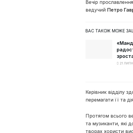
Вечір прославленн
ведучий
Петро Га
ВАС ТАКОЖ МОЖЕ ЗА
«Манд
радост
зроста
21 ЛИПН
Керівник відділу з
перемагати її та ді
Протягом всього в
та музиканти, які д
творах хористи вис