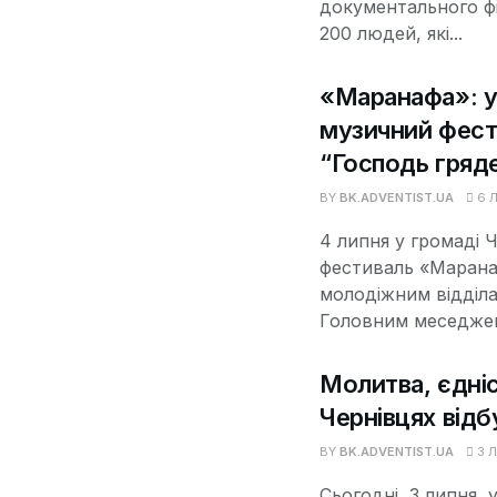
документального фі
200 людей, які...
«Маранафа»: у
музичний фест
“Господь гряд
BY
BK.ADVENTIST.UA
6 Л
4 липня у громаді 
фестиваль «Марана
молодіжним відділа
Головним меседжем 
Молитва, єдніст
Чернівцях відб
BY
BK.ADVENTIST.UA
3 Л
Сьогодні, 3 липня,