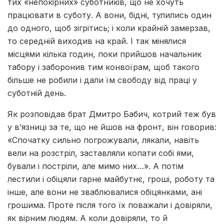
тих «непокірних» суботників, що не хочуть
працювати в суботу. А вони, бідні, тулились один
до одного, щоб зігрітись; і коли крайній замерзав,
то середній виходив на край. І так мінялися
місцями кілька годин, поки прийшов начальник
табору і заборонив тим конвоїрам, щоб такого
більше не робили і дали їм свободу від праці у
суботній день.
Як розповідав брат Дмитро Бабич, котрий теж був
у в’язниці за те, що не йшов на фронт, він говорив:
«Спочатку сильно погрожували, лякали, навіть
вели на розстріл, заставляли копати собі ями,
бували і постріли, але мимо них…». А потім
лестили і обіцяли гарне майбутнє, гроші, роботу та
інше, але вони не зваблювалися обіцянками, ані
грошима. Проте після того їх поважали і довіряли,
як вірним людям. А коли довіряли, то й