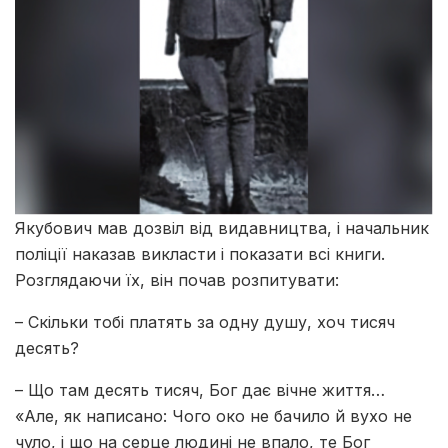
Якубович мав дозвіл від видавництва, і начальник
поліції наказав викласти і показати всі книги.
Розглядаючи їх, він почав розпитувати:
– Скільки тобі платять за одну душу, хоч тисяч
десять?
– Що там десять тисяч, Бог дає вічне життя…
«Але, як написано: Чого око не бачило й вухо не
чуло, і що на серце людині не впало, те Бог