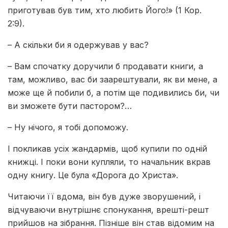
приготував був тим, хто любить Його!» (1 Кор.
2:9).
– А скільки би я одержував у вас?
– Вам спочатку доручили б продавати книги, а
там, можливо, вас би заарештували, як ви мене, а
може ще й побили б, а потім ще подивились би, чи
ви зможете бути пастором?…
– Ну нічого, я тобі допоможу.
І покликав усіх жандармів, щоб купили по одній
книжці. І поки вони купляли, то начальник вкрав
одну книгу. Це була «Дорога до Христа».
Читаючи її вдома, він був дуже зворушений, і
відчуваючи внутрішнє спонукання, врешті-решт
прийшов на зібрання. Пізніше він став відомим на