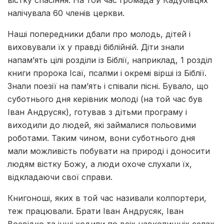
налічувала 60 членів церкви.
Наші попередники дбали про молодь, дітей і
виховували їх у правді біблійній. Діти знали
напам’ять цілі розділи із Біблії, наприклад, 1 розділ
книги пророка Ісаї, псалми і окремі вірші із Біблії.
Знали поезії на пам’ять і співали пісні. Бувало, що
суботнього дня керівник молоді (на той час був
Іван Андрусяк), готував з дітьми програму і
виходили до людей, які займалися польовими
роботами. Таким чином, вони суботнього дня
мали можливість побувати на природі і доносити
людям вістку Божу, а люди охоче слухали їх,
відкладаючи свої справи.
Книгоноші, яких в той час називали колпортери,
теж працювали. Брати Іван Андрусяк, Іван
Воєвідко та інші ходили по всіх навколишніх селах