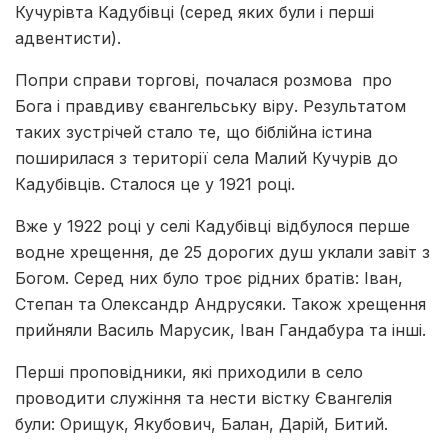
Кучурівта Кадубівці (серед яких були і перші
адвентисти).
Попри справи торгові, почалася розмова про
Бога і правдиву євангельську віру. Результатом
таких зустрічей стало те, що біблійна істина
поширилася з території села Малий Кучурів до
Кадубівців. Сталося це у 1921 році.
Вже у 1922 році у селі Кадубівці відбулося перше
водне хрещення, де 25 дорогих душ уклали завіт з
Богом. Серед них було троє рідних братів: Іван,
Степан та Олександр Андрусяки. Також хрещення
прийняли Василь Марусик, Іван Гандабура та інші.
Перші проповідники, які приходили в село
проводити служіння та нести вістку Євангелія
були: Орищук, Якубович, Балан, Дарій, Битий.