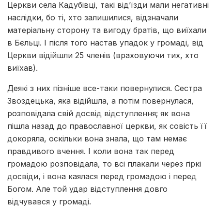
Церкви села Кадубівці, такі від’їзди мали негативні
наслідки, бо ті, хто залишилися, відзначали
матеріальну сторону та вигоду братів, що виїхали
в Бєльці. І після того настав упадок у громаді, від
Церкви відійшли 25 членів (враховуючи тих, хто
виїхав).
Деякі з них пізніше все-таки повернулися. Сестра
Звоздецька, яка відійшла, а потім повернулася,
розповідала свій досвід відступлення; як вона
пішла назад до православної церкви, як совість її
докоряла, оскільки вона знала, що там немає
правдивого вчення. І коли вона так перед
громадою розповідала, то всі плакали через гіркі
досвіди, і вона каялася перед громадою і перед
Богом. Але той удар відступлення довго
відчувався у громаді.