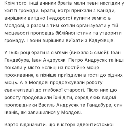
Крім того, інші вчинки братів мали певні наслідки у
житті громади. Брати, котрі приїхали з Канади,
вирішили вигідно (недорого) купити землю в
Молдові, а разом з тим хотіли організувати у тій
місцевості проповідь біблійної істини та утворити
громаду. І вони вирішили виїхати з Кадубівців.
У 1935 році брати із сім’ями (виїхало 5 сімей): Іван
Гандабура, Іван Андрусяк, Петро Андрусяк та інші
поїхали у місто Бєльці на постійне місце
проживання, а пізніше приїздили в гості до рідних
місць. А в Молдові продовжували роботу
євангелізації до глибокої старості. Після них цю
роботу продовжили їхні діти, серед яких відомі
проповідники Василь Андрусяк та Гандабура, син
Іванів, які залишилися у Молдові.
Варто відзначити, що в історії адвентистської