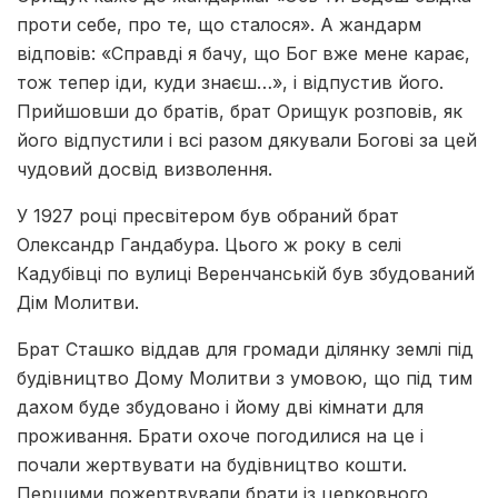
проти себе, про те, що сталося». А жандарм
відповів: «Справді я бачу, що Бог вже мене карає,
тож тепер іди, куди знаєш…», і відпустив його.
Прийшовши до братів, брат Орищук розповів, як
його відпустили і всі разом дякували Богові за цей
чудовий досвід визволення.
У 1927 році пресвітером був обраний брат
Олександр Гандабура. Цього ж року в селі
Кадубівці по вулиці Веренчанській був збудований
Дім Молитви.
Брат Сташко віддав для громади ділянку землі під
будівництво Дому Молитви з умовою, що під тим
дахом буде збудовано і йому дві кімнати для
проживання. Брати охоче погодилися на це і
почали жертвувати на будівництво кошти.
Першими пожертвували брати із церковного