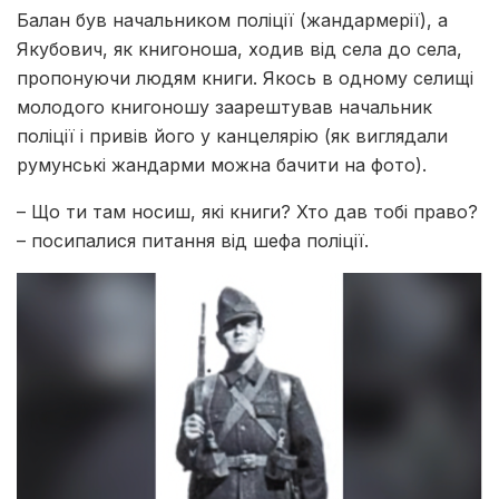
Балан був начальником поліції (жандармерії), а
Якубович, як книгоноша, ходив від села до села,
пропонуючи людям книги. Якось в одному селищі
молодого книгоношу заарештував начальник
поліції і привів його у канцелярію (як виглядали
румунські жандарми можна бачити на фото).
– Що ти там носиш, які книги? Хто дав тобі право?
– посипалися питання від шефа поліції.