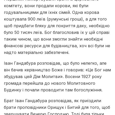
комітету, вони продали корови, які були
годувальницями для їхніх сімей. Одна корова
коштувала 900 леїв (румунські гроші), а для того
щоб придбати бляху для покриття даху, необхідно
було 50 тисяч леїв. Бог благословив їх у цій справі
таким чином, що вони змогли знайти необхідні
фінансові ресурси для будівництва, хоч всі були не
надто матеріально забезпечені.
Іван Гандабура розповідав, що було нелегко, але
він бачив керівництво Боже і говорив: «Це Бог нам
збудував цей Дім Молитви». Восени 1927 року
громада перейшла до нового Молитовного
Будинку і почали проводити там богослужіння.
Брат Іван Гандабура розповідав, як приїздили
брати проповідники Орищук і Битий для того, щоб
звершувати Вечерю Господню. Тоді була тільки