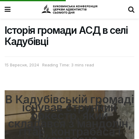
Історія громади АСД в селі
Кадубівці
15 Вересня, 2024
Reading Time: 3 mins read
В Кадубівській громаді
існував струнний
оркестр, який
складався з мандолін,
гітар, контрабаса і