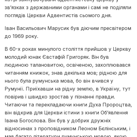
зв’язках з державними органами і самі не поділяли
поглядів Церкви Адвентистів сьомого дня.
Іван Васильович Марусик був діючим пресвітером
до 1969 року.
В 60-х роках минулого століття прийшов у Церкву
молодий юнак Євстафій Григоряк. Він був
людиною талановитою, освіченою, захоплювався
читанням книжок, знав декілька мов; рідною для
нього була румунська мова, бо він вчився у
Румунії. Приїхавши на рідну землю, в Україну, тут
повірив і швидко зростав у пізнанні правди.
Читаючи та перекладаючи книги Духа Пророцтва,
він відкрив для Церкви істини з книги Об’явлення
Івана Богослова. Він був у добрих дружніх
відносинах з проповідником Леоном Бєлінським, і
мав багато літератури румунською мовою, якою