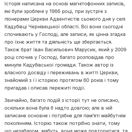
Історія написана на основі магнітофонних записів,
які були зроблені у 1966 році, при зустрічі з
піонерами Церкви Адвентистів сьомого дня у селі
Кадубівці Чернівецької області. Всі вони сьогодні
спочивають у Господі, але записи, як цінна згадка
про їхнє життя та діяльність ще зберігається.
Також брат Іван Васильович Марусик, який у 2009
році спочив у Господі, багато розповідав про
минуле Кадубівської громади. Також автор із
власного досвіду і переживань в житті Церкви,
знайомий з її історією протягом 60 років і тому
пригадав і описав пережиті події.
Звичайно, багато подій з історії тут не описано,
оскільки вона була б надто довгою; але в ній
записане основне і потрібне для пам’яті майбутнім
поколінням. Історію також потрібно знати, тому
що незабаром, мабуть, вона може повторитися, та