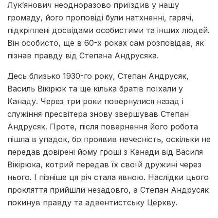
Лук’янович неодноразово приїздив у нашу
громаду, його проповіді були натхненні, гарячі,
підкріплені досвідами особистими та інших людей.
Він особисто, ще в 60-х роках сам розповідав, як
пізнав правду від Степана Андрусяка.
Десь близько 1930-го року, Степан Андрусяк,
Василь Вікірюк та ще кілька братів поїхали у
Канаду. Через три роки повернулися назад і
служіння пресвітера знову звершував Степан
Андрусяк. Проте, після повернення його робота
пішла в упадок, бо проявив нечесність, оскільки не
передав довірені йому гроші з Канади від Василя
Вікірюка, котрий передав їх своїй дружині через
нього. І пізніше ця річ стала явною. Наслідки цього
прокляття прийшли незадовго, а Степан Андрусяк
покинув правду та адвентистську Церкву.