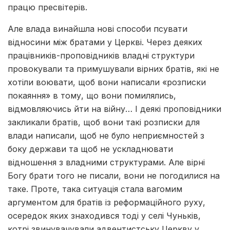
працю пресвітерів.
Але влада винайшла нові способи псувати
відносини між братами у Церкві. Через деяких
працівників-проповідників владні структури
провокували та примушували вірних братів, які не
хотіли воювати, щоб вони написали «розписки
покаяння» в тому, що вони помилялись,
відмовляючись йти на війну… І деякі проповідники
закликали братів, щоб вони такі розписки для
влади написали, щоб не було неприємностей з
боку держави та щоб не ускладнювати
відношення з владними структурами. Але вірні
Богу брати того не писали, вони не погодилися на
таке. Проте, така ситуація стала вагомим
аргументом для братів із реформаційного руху,
осередок яких знаходився тоді у селі Чуньків,
котрі звинувачували адвентистську Церкву у