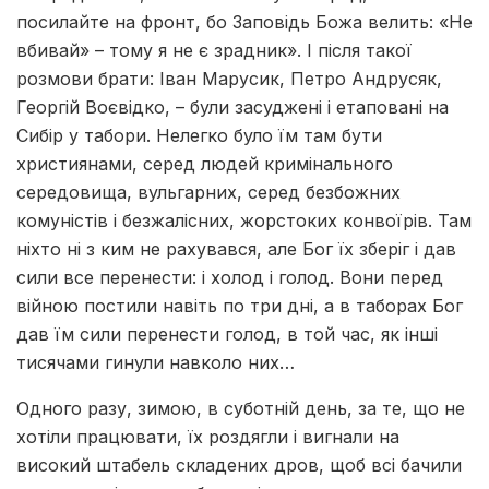
посилайте на фронт, бо Заповідь Божа велить: «Не
вбивай» – тому я не є зрадник». І після такої
розмови брати: Іван Марусик, Петро Андрусяк,
Георгій Воєвідко, – були засуджені і етаповані на
Сибір у табори. Нелегко було їм там бути
християнами, серед людей кримінального
середовища, вульгарних, серед безбожних
комуністів і безжалісних, жорстоких конвоїрів. Там
ніхто ні з ким не рахувався, але Бог їх зберіг і дав
сили все перенести: і холод і голод. Вони перед
війною постили навіть по три дні, а в таборах Бог
дав їм сили перенести голод, в той час, як інші
тисячами гинули навколо них…
Одного разу, зимою, в суботній день, за те, що не
хотіли працювати, їх роздягли і вигнали на
високий штабель складених дров, щоб всі бачили