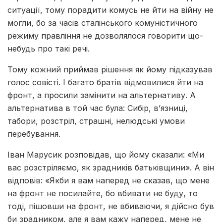
ситуації, тому порадити комусь не йти на війну не
могли, бо за часів сталінського комуністичного
режиму правління не дозволялося говорити що-
небудь про такі речі.
Тому кожний приймав рішення як йому підказував
голос совісті. І багато братів відмовилися йти на
фронт, а просили замінити на альтернативу. А
альтернатива в той час була: Сибір, в’язниці,
табори, розстріл, страшні, нелюдські умови
перебування.
Іван Марусик розповідав, що йому сказали: «Ми
вас розстріляємо, як зрадників батьківщини». А він
відповів: «Якби я вам наперед не сказав, що мене
на фронт не посилайте, бо вбивати не буду, то
тоді, пішовши на фронт, не вбиваючи, я дійсно був
би зрадником, але я вам кажу наперед, мене не