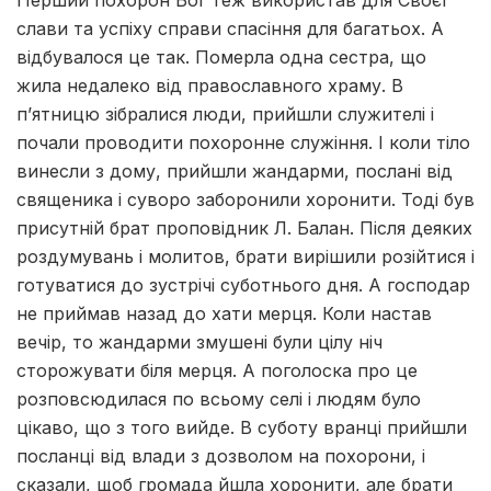
слави та успіху справи спасіння для багатьох. А
відбувалося це так. Померла одна сестра, що
жила недалеко від православного храму. В
п’ятницю зібралися люди, прийшли служителі і
почали проводити похоронне служіння. І коли тіло
винесли з дому, прийшли жандарми, послані від
священика і суворо заборонили хоронити. Тоді був
присутній брат проповідник Л. Балан. Після деяких
роздумувань і молитов, брати вирішили розійтися і
готуватися до зустрічі суботнього дня. А господар
не приймав назад до хати мерця. Коли настав
вечір, то жандарми змушені були цілу ніч
сторожувати біля мерця. А поголоска про це
розповсюдилася по всьому селі і людям було
цікаво, що з того вийде. В суботу вранці прийшли
посланці від влади з дозволом на похорони, і
сказали, щоб громада йшла хоронити, але брати