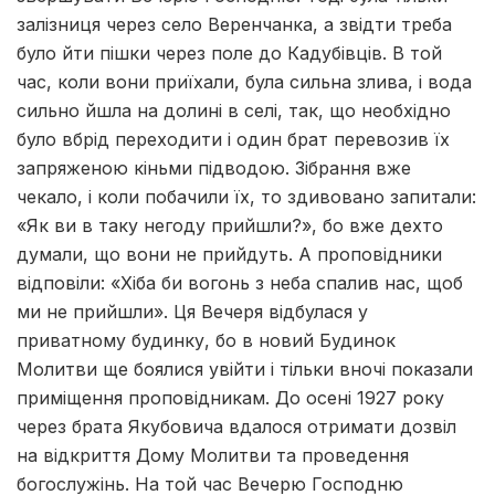
залізниця через село Веренчанка, а звідти треба
було йти пішки через поле до Кадубівців. В той
час, коли вони приїхали, була сильна злива, і вода
сильно йшла на долині в селі, так, що необхідно
було вбрід переходити і один брат перевозив їх
запряженою кіньми підводою. Зібрання вже
чекало, і коли побачили їх, то здивовано запитали:
«Як ви в таку негоду прийшли?», бо вже дехто
думали, що вони не прийдуть. А проповідники
відповіли: «Хіба би вогонь з неба спалив нас, щоб
ми не прийшли». Ця Вечеря відбулася у
приватному будинку, бо в новий Будинок
Молитви ще боялися увійти і тільки вночі показали
приміщення проповідникам. До осені 1927 року
через брата Якубовича вдалося отримати дозвіл
на відкриття Дому Молитви та проведення
богослужінь. На той час Вечерю Господню