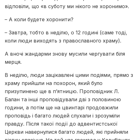
відповіли, що «в суботу ми нікого не хоронимо».
– А коли будете хоронити?
– Завтра, тобто в неділю, о 12 годині (саме тоді,
коли люди виходять з православного храму).
А вночі жандарми знову мусили чергувати біля
мерця.
В неділю, люди зацікавлені цими подіями, прямо з
храму прийшли на похорон, який було
призупинено ще в п’ятницю. Проповідник Л.
Балан та інші проповідували дві з половиною
години, а потім ще на цвинтарі продовжили
проповідь і багато людей слухали і зрозуміли
правду. Після такої події до адвентистської
Церкви навернулися багато людей, які прийняли
вістку спасіння. На той час громада у Кадубівцях