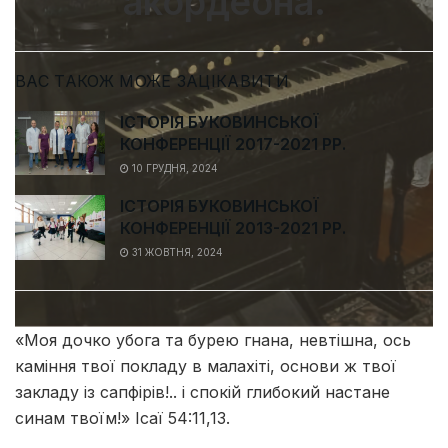
акордеона.
ВАС ТАКОЖ МОЖЕ ЗАЦІКАВИТИ
ІСТОРІЯ БУКОВИНСЬКОЇ
КОНФЕРЕНЦІЇ 2017-2021 РР.
10 ГРУДНЯ, 2024
ІСТОРІЯ БУКОВИНСЬКОЇ
КОНФЕРЕНЦІЇ 2013-2021 РР.
31 ЖОВТНЯ, 2024
«Моя дочко убога та бурею гнана, невтішна, ось
каміння твої покладу в малахіті, основи ж твої
закладу із сапфірів!.. і спокій глибокий настане
синам твоїм!» Ісаї 54:11,13.