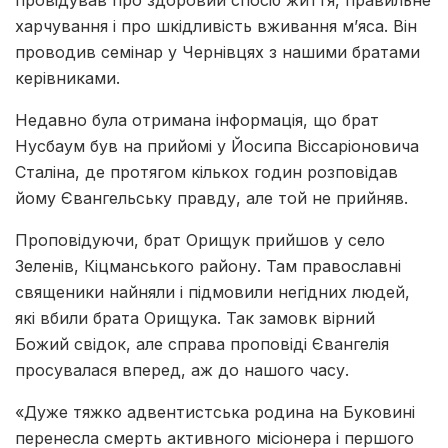
харчування і про шкідливість вживання м’яса. Він
проводив семінар у Чернівцях з нашими братами
керівниками.
Недавно була отримана інформація, що брат
Нусбаум був на прийомі у Йосипа Віссаріоновича
Сталіна, де протягом кількох годин розповідав
йому Євангельську правду, але той не прийняв.
Проповідуючи, брат Орищук прийшов у село
Зеленів, Кіцманського району. Там православні
священики найняли і підмовили негідних людей,
які вбили брата Орищука. Так замовк вірний
Божий свідок, але справа проповіді Євангелія
просувалася вперед, аж до нашого часу.
«Дуже тяжко адвентистська родина на Буковині
перенесла смерть активного місіонера і першого