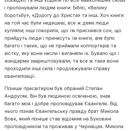
і пропонували людям книги: Біблії, «Велику
боротьбу», «Дорогу до Христа» та інші. Хоч книги
на той час були недешеві, все ж деякі люди
купляли; інші говорили, що їм приснився сон, що
прийдуть люди і принесуть їм книги, але було
багато і таких, що не приймали колпортерів та
вістку, яку вони несли і виганяли їх. Бувало що і
жандарми заарештовували, та все ж таки вони
проходили інші села і продовжували справу
євангелізації.
Пізніше пресвітером був обраний Степан
Андрусяк. Він був людиною освіченою, знав
багато мов і добре проповідував Євангеліє. Від
нього пізнав Євангельську правду брат Микола
Вовк, який пізніше став відомим на Буковині
проповідником та проживав у Чернівцях. Микола