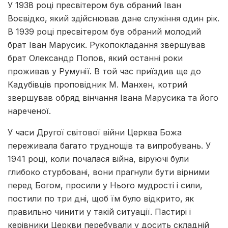
У 1938 році пресвітером був обраний Іван
Воєвідко, який здійснював дане служіння один рік.
В 1939 році пресвітером був обраний молодий
брат Іван Марусик. Рукопокладання звершував
брат Олександр Попов, який останні роки
проживав у Румунії. В той час приїздив ще до
Кадубівців проповідник М. Манхен, котрий
звершував обряд вінчання Івана Марусика та його
нареченої.
У часи Другої світової війни Церква Божа
переживала багато труднощів та випробувань. У
1941 році, коли почалася війна, віруючі були
глибоко стурбовані, вони прагнули бути вірними
перед Богом, просили у Нього мудрості і сили,
постили по три дні, щоб їм було відкрито, як
правильно чинити у такій ситуації. Пастирі і
керівники Церкви перебували у досить складній