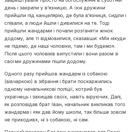
день і закрили у в’язницю. А їхні дружини
прийшли під канцелярію, де була в’язниця, сиділи і
співали, а люди йшли і дивилися на те. Тоді
прийшли жандарми і почали розганяти жінок
додому, але ті відмовилися, сказавши: «Ми нікуди
не підемо, де наші чоловіки, там і ми будемо».
Після цього чоловіків випустили і вони разом зі
своїми дружинами пішли додому.
Одного разу прийшов жандарм із собакою
(вівчаркою) в зібрання і брати поскаржились
одному начальникові поліції, котрий був
українець і захищав своїх, навіть віруючих. Далі,
як розповідав брат Іван, начальник викликав того
жандарма і «як дав йому школи, так більше зовсім
не приходив», ні з собакою, ні сам.
Перший похорон Бог теж використав для Своєї