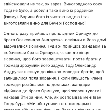
здійснювали не так, як зараз. Виноградного соку
тоді не було, а робили таке вино із родзинок
(ізюму). Варили його із чистою водою і так
виготовляли вино для Вечері Господньої
Одного разу прийшов проповідник Орищук до
брата Олександра Андрусяка, оскільки в його домі
відбувалися зібрання. Туди ж прийшов жандарм та
побачивши брата Орищука, чекав до кінця
зібрання, щоб його заарештувати, проте брати у
громаді зрозуміли його задум. Тоді Олександр
Андрусяк шепнув до кількох молодих братів, щоб
залишилися після зібрання. І коли більшість членів
громади розійшлися по домівках, жандарм
підійшов до брата Орищука, щоб заарештувати і
наказав йти за ним. Але, як розповідав мені Іван
Гандабура, «Ми обступили того жандарма і
сказали: «Він є наш гість і ти його не візьмеш, не