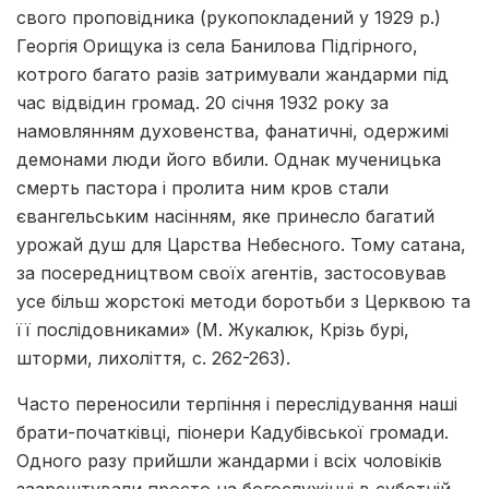
свого проповідника (рукопокладений у 1929 р.)
Георгія Орищука із села Банилова Підгірного,
котрого багато разів затримували жандарми під
час відвідин громад. 20 січня 1932 року за
намовлянням духовенства, фанатичні, одержимі
демонами люди його вбили. Однак мученицька
смерть пастора і пролита ним кров стали
євангельським насінням, яке принесло багатий
урожай душ для Царства Небесного. Тому сатана,
за посередництвом своїх агентів, застосовував
усе більш жорстокі методи боротьби з Церквою та
її послідовниками» (М. Жукалюк, Крізь бурі,
шторми, лихоліття, с. 262-263).
Часто переносили терпіння і переслідування наші
брати-початківці, піонери Кадубівської громади.
Одного разу прийшли жандарми і всіх чоловіків
заарештували просто на богослужінні в суботній