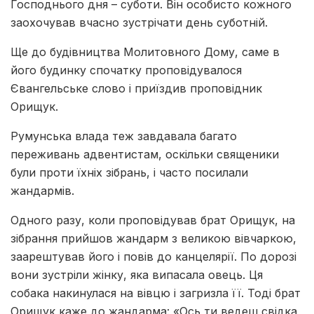
Господнього дня – суботи. Він особисто кожного
заохочував вчасно зустрічати день суботній.
Ще до будівництва Молитовного Дому, саме в
його будинку спочатку проповідувалося
Євангельське слово і приїздив проповідник
Орищук.
Румунська влада теж завдавала багато
переживань адвентистам, оскільки священики
були проти їхніх зібрань, і часто посилали
жандармів.
Одного разу, коли проповідував брат Орищук, на
зібрання прийшов жандарм з великою вівчаркою,
заарештував його і повів до канцелярії. По дорозі
вони зустріли жінку, яка випасала овець. Ця
собака накинулася на вівцю і загризла її. Тоді брат
Орищук каже до жандарма: «Ось ти ведеш свідка