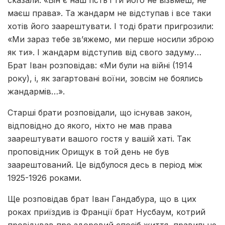
маєш права». Та жандарм не відступав і все таки
хотів його заарештувати. І тоді брати пригрозили:
«Ми зараз тебе зв’яжемо, ми перше носили зброю
як ти». І жандарм відступив від свого задуму…
Брат Іван розповідав: «Ми були на війні (1914
року), і, як загартовані воїни, зовсім не боялись
жандармів…».
Старші брати розповідали, що існував закон,
відповідно до якого, ніхто не мав права
заарештувати вашого гостя у вашій хаті. Так
проповідник Орищук в той день не був
заарештований. Це відбулося десь в період між
1925-1926 роками.
Ще розповідав брат Іван Гандабура, що в цих
роках приїздив із Франції брат Нусбаум, котрий
провідував про здоровий спосіб життя, правильне