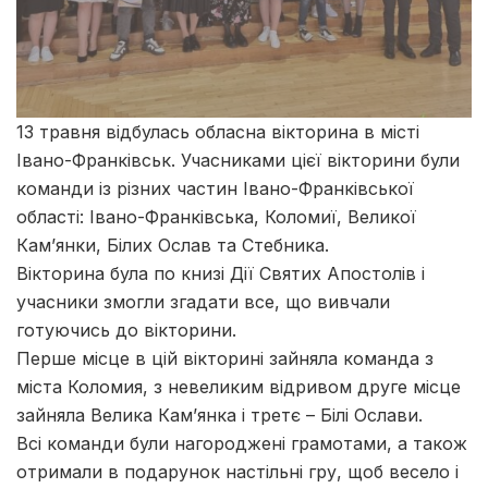
13 травня відбулась обласна вікторина в місті
Івано-Франківськ. Учасниками цієї вікторини були
команди із різних частин Івано-Франківської
області: Івано-Франківська, Коломиї, Великої
Кам’янки, Білих Ослав та Стебника.
Вікторина була по книзі Дії Святих Апостолів і
учасники змогли згадати все, що вивчали
готуючись до вікторини.
Перше місце в цій вікторині зайняла команда з
міста Коломия, з невеликим відривом друге місце
зайняла Велика Кам’янка і третє – Білі Ослави.
Всі команди були нагороджені грамотами, а також
отримали в подарунок настільні гру, щоб весело і