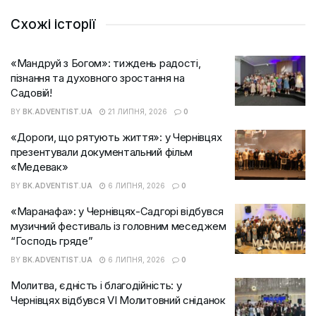
Схожі історії
«Мандруй з Богом»: тиждень радості,
пізнання та духовного зростання на
Садовій!
BY
BK.ADVENTIST.UA
21 ЛИПНЯ, 2026
0
«Дороги, що рятують життя»: у Чернівцях
презентували документальний фільм
«Медевак»
BY
BK.ADVENTIST.UA
6 ЛИПНЯ, 2026
0
«Маранафа»: у Чернівцях-Садгорі відбувся
музичний фестиваль із головним меседжем
“Господь гряде”
BY
BK.ADVENTIST.UA
6 ЛИПНЯ, 2026
0
Молитва, єдність і благодійність: у
Чернівцях відбувся VI Молитовний сніданок