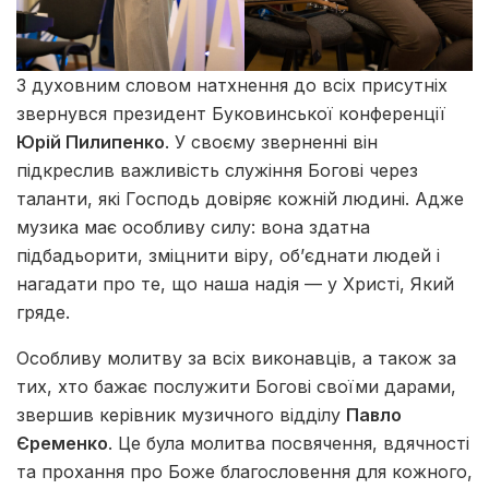
З духовним словом натхнення до всіх присутніх
звернувся президент Буковинської конференції
Юрій Пилипенко
. У своєму зверненні він
підкреслив важливість служіння Богові через
таланти, які Господь довіряє кожній людині. Адже
музика має особливу силу: вона здатна
підбадьорити, зміцнити віру, об’єднати людей і
нагадати про те, що наша надія — у Христі, Який
гряде.
Особливу молитву за всіх виконавців, а також за
тих, хто бажає послужити Богові своїми дарами,
звершив керівник музичного відділу
Павло
Єременко
. Це була молитва посвячення, вдячності
та прохання про Боже благословення для кожного,