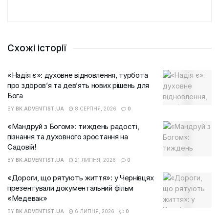
Схожі історії
«Надія є»: духовне відновлення, турбота
про здоров’я та дев’ять нових рішень для
Бога
BY
BK.ADVENTIST.UA
8 СЕРПНЯ, 2026
0
«Мандруй з Богом»: тиждень радості,
пізнання та духовного зростання на
Садовій!
BY
BK.ADVENTIST.UA
21 ЛИПНЯ, 2026
0
«Дороги, що рятують життя»: у Чернівцях
презентували документальний фільм
«Медевак»
BY
BK.ADVENTIST.UA
6 ЛИПНЯ, 2026
0