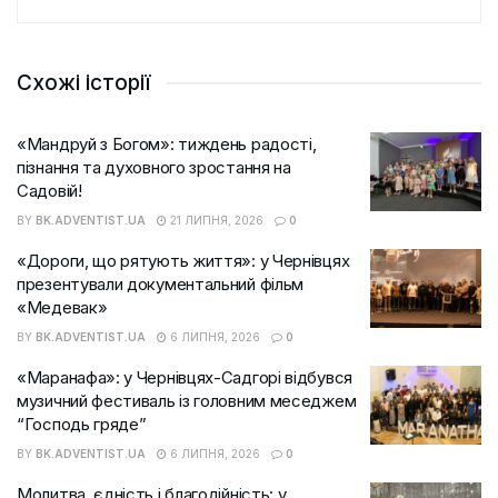
Схожі історії
«Мандруй з Богом»: тиждень радості,
пізнання та духовного зростання на
Садовій!
BY
BK.ADVENTIST.UA
21 ЛИПНЯ, 2026
0
«Дороги, що рятують життя»: у Чернівцях
презентували документальний фільм
«Медевак»
BY
BK.ADVENTIST.UA
6 ЛИПНЯ, 2026
0
«Маранафа»: у Чернівцях-Садгорі відбувся
музичний фестиваль із головним меседжем
“Господь гряде”
BY
BK.ADVENTIST.UA
6 ЛИПНЯ, 2026
0
Молитва, єдність і благодійність: у