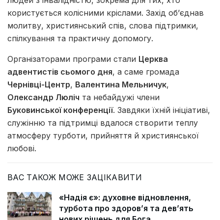
людей з інвалідністю, зокрема для тих, хто
користується колісними кріслами. Захід об’єднав
молитву, християнський спів, слова підтримки,
спілкування та практичну допомогу.
Організаторами програми стали
Церква
адвентистів сьомого дня
, а саме громада
Чернівці-Центр
,
Валентина Мельничук
,
Олександр Люліч
та небайдужі члени
Буковинської конференції
. Завдяки їхній ініціативі,
служінню та підтримці вдалося створити теплу
атмосферу турботи, прийняття й християнської
любові.
ВАС ТАКОЖ МОЖЕ ЗАЦІКАВИТИ
«Надія є»: духовне відновлення,
турбота про здоров’я та дев’ять
нових рішень для Бога