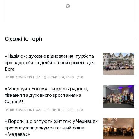
Схожі історії
«Надія є»: духовне відновлення, турбота
про здоров’я та дев’ять нових рішень для
Бога
BY
BK.ADVENTIST.UA
8 СЕРПНЯ, 2026
0
«Мандруй з Богом»: тиждень радості,
пізнання та духовного зростання на
Садовій!
BY
BK.ADVENTIST.UA
21 ЛИПНЯ, 2026
0
«Дороги, що рятують життя»: у Чернівцях
презентували документальний фільм
«Медевак»