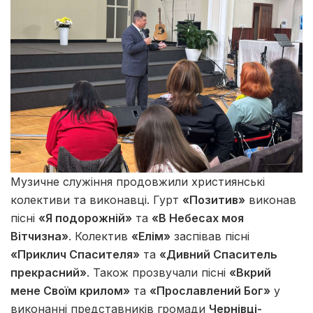
Музичне служіння продовжили християнські
колективи та виконавці. Гурт
«Позитив»
виконав
пісні
«Я подорожній»
та
«В Небесах моя
Вітчизна»
. Колектив
«Елім»
заспівав пісні
«Приклич Спасителя»
та
«Дивний Спаситель
прекрасний»
. Також прозвучали пісні
«Вкрий
мене Своїм крилом»
та
«Прославлений Бог»
у
виконанні представників громади
Чернівці-