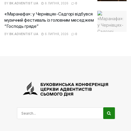
BY
BK.ADVENTIST.UA
6 ЛИПНЯ, 2026
0
«Маранафа»: у Чернівцях-Садгорі відбувся
музичний фестиваль із головним меседжем
“Господь гряде”
BY
BK.ADVENTIST.UA
6 ЛИПНЯ, 2026
0