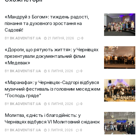
«Мандруй з Богом»: тиждень радості,
пізнання та духовного зростання на
Садовій!
BY
BK.ADVENTIST.UA
21 ЛИПНЯ, 2026
0
«Дороги, що рятують життя»: у Чернівцях
презентували документальний фільм
«Медевак»
BY
BK.ADVENTIST.UA
6 ЛИПНЯ, 2026
0
«Маранафа»: у Чернівцях-Садгорі відбувся
музичний фестиваль із головним меседжем
“Господь гряде”
BY
BK.ADVENTIST.UA
6 ЛИПНЯ, 2026
0
Молитва, єдність і благодійність: у
Чернівцях відбувся VI Молитовний сніданок
BY
BK.ADVENTIST.UA
3 ЛИПНЯ, 2026
0