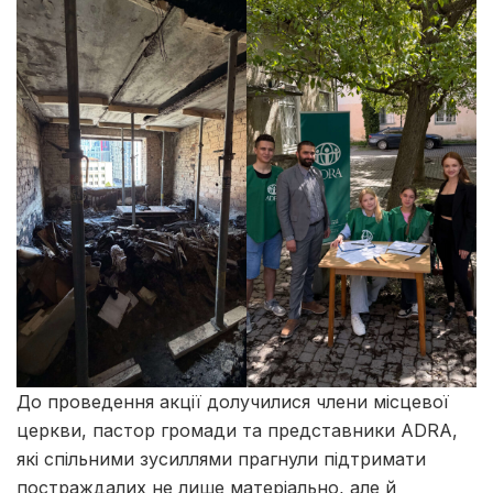
До проведення акції долучилися члени місцевої
церкви, пастор громади та представники ADRA,
які спільними зусиллями прагнули підтримати
постраждалих не лише матеріально, але й